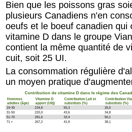
Bien que les poissons gras soi
plusieurs Canadiens n'en cons
oeufs et le boeuf canadien qui c
vitamine D dans le groupe Vian
contient la même quantité de 
cuit, soit 25 UI.
La consommation régulière d'al
un moyen pratique d'augmenter 
Contribution de vitamine D dans le régime des Can
Hommes
Vitamine D
Contribution Lait et
Contribution Vi
adultes (âge)
apport (UI/j)
substituts (%)
substituts (%)
19-30
234,8
55,3
26,5
31-50
220,0
43,6
34,8
51-70
281,6
33,4
50,1
71 +
267,2
41,8
38,1