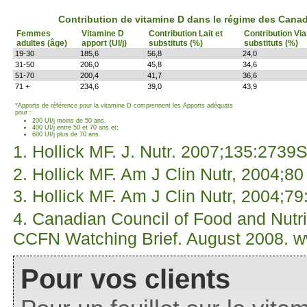
Contribution de vitamine D dans le régime des Can
Femmes
Vitamine D
Contribution Lait et
Contribution Vi
adultes (âge)
apport (UI/j)
substituts (%)
substituts (%)
19-30
185,6
56,8
24,0
31-50
206,0
45,8
34,6
51-70
200,4
41,7
36,6
71 +
234,6
39,0
43,9
*Apports de référence pour la vitamine D comprennent les Apports adéquats
pour :
200 UI/j moins de 50 ans,
400 UI/j entre 50 et 70 ans et;
600 UI/j plus de 70 ans.
1. Hollick MF. J. Nutr. 2007;135:2739
2. Hollick MF. Am J Clin Nutr, 2004;8
3. Hollick MF. Am J Clin Nutr, 2004;79
4. Canadian Council of Food and Nutri
CCFN Watching Brief. August 2008. w
Pour vos clients